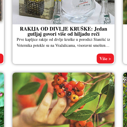
RAKIJA OD DIVLJE KRUŠKE: Jedan
gutljaj govori više od hiljadu reči
Prve kapljice rakije od divlje kruške u porodici Stanišić iz
Veternika potekle su na Vražalicama, visoravni smeštenoj
između planina Jahorine
>
Više >