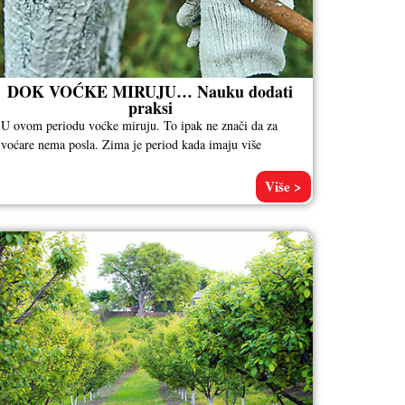
DOK VOĆKE MIRUJU… Nauku dodati
praksi
U ovom periodu voćke miruju. To ipak ne znači da za
voćare nema posla. Zima je period kada imaju više
Više >