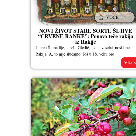
NOVI ŽIVOT STARE SORTE ŠLJIVE
“CRVENE RANKE”: Ponovo teče rakija
iz Rakije
U srcu Šumadije, u selu Gledić, jedan zaselak nosi ime
Rakija. A, to nije slučajno. Još u 18. veku bio
Više 