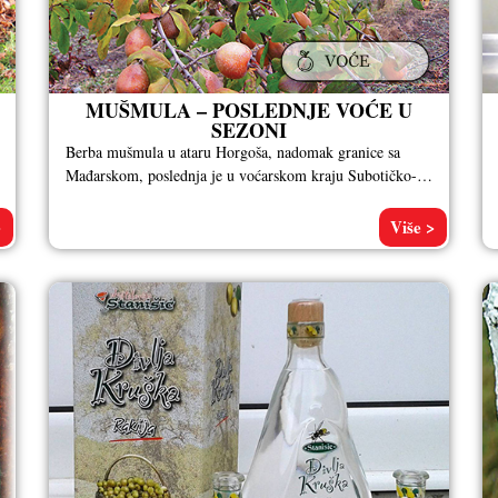
MUŠMULA – POSLEDNJE VOĆE U
SEZONI
Berba mušmula u ataru Horgoša, nadomak granice sa
Mađarskom, poslednja je u voćarskom kraju Subotičko-
horgoške peščare na severu Bačke, jer
>
Više >