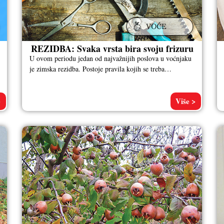
REZIDBA: Svaka vrsta bira svoju frizuru
U ovom periodu jedan od najvažnijih poslova u voćnjaku
je zimska rezidba. Postoje pravila kojih se treba
pridržavati. Jedno od
>
Više >