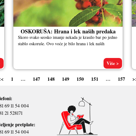
OSKORUŠA: Hrana i lek naših predaka
Skoro svako seosko imanje nekada je krasilo bar po jedno
stablo oskoruše. Ovo voće je bilo hrana i lek naših
>
Više >
<<
1
…
147
148
149
150
151
…
157
>
lefoni:
81 69 11 54 004
81 21 528171
eljenje pretplate:
81 69 11 54 004