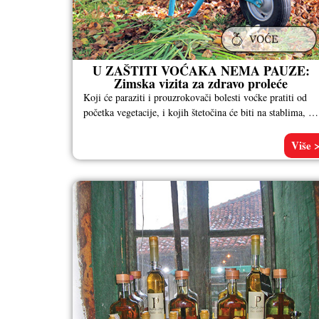
U ZAŠTITI VOĆAKA NEMA PAUZE:
Zimska vizita za zdravo proleće
Koji će paraziti i prouzrokovači bolesti voćke pratiti od
početka vegetacije, i kojih štetočina će biti na stablima, od
kojih
Više 