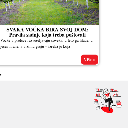
SVAKA VOĆKA BIRA SVOJ DOM:
Pravila sadnje koja treba poštovati
Voćke u proleće razveseljavaju čoveka, u leto ga hlade, u
jesen hrane, a u zimu greju – izreka je koja
Više >
>