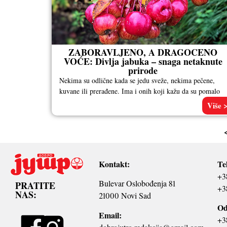
ZABORAVLJENO, A DRAGOCENO
VOĆE: Divlja jabuka – snaga netaknute
prirode
Nekima su odlične kada se jedu sveže, nekima pečene,
kuvane ili prerađene. Ima i onih koji kažu da su pomalo
Više 
Kontakt:
Te
+3
Bulevar Oslobođenja 81
PRATITE
+3
NAS:
21000 Novi Sad
Od
Email:
+3