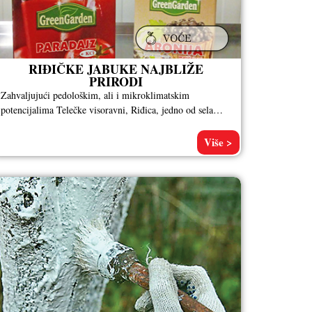
RIĐIČKE JABUKE NAJBLIŽE
PRIRODI
Zahvaljujući pedološkim, ali i mikroklimatskim
potencijalima Telečke visoravni, Riđica, jedno od sela
somborskog atara, na samoj granici sa Mađarskom,
neretko
Više >