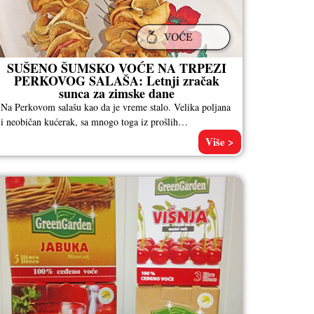
SUŠENO ŠUMSKO VOĆE NA TRPEZI
PERKOVOG SALAŠA: Letnji zračak
sunca za zimske dane
Na Perkovom salašu kao da je vreme stalo. Velika poljana
i neobičan kućerak, sa mnogo toga iz prošlih
vremena: jarmovi, taljige,
Više >