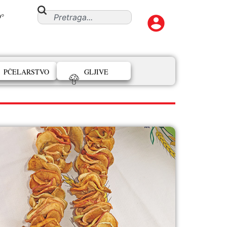
9°
PČELARSTVO
GLJIVE