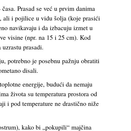
4 časa. Prasad se već u prvim danima
li i pojilice u vidu šolja (koje prasići
meno navikavaju i da izbacuju izmet u
dve visine (npr. na 15 i 25 cm). Kod
 uzrastu prasadi.
u, potrebno je posebnu pažnju obratiti
eometano disali.
toplotne energije, budući da nemaju
nima života su temperatura prostora od
aji i pod temperature ne drastično niže
ostrum), kako bi „pokupili“ majčina