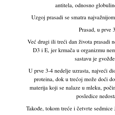
antitela, odnosno globuline
Uzgoj prasadi se smatra najvažnijom 
Prasad, u prve 3
Već drugi ili treći dan života prasad
D3 i E, jer krmača u organizmu nema
sastavu je gvožđ
U prve 3-4 nedelje uzrasta, najveći di
proteina, dok u trećoj može doći d
materija koji se nalaze u mleku, poč
posledice nedosta
Takođe, tokom treće i četvrte sedmice 