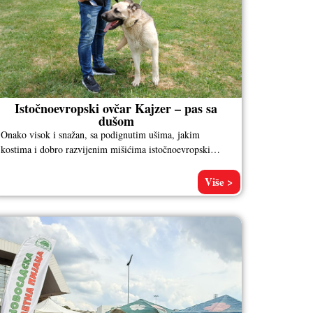
Istočnoevropski ovčar Kajzer – pas sa
dušom
Onako visok i snažan, sa podignutim ušima, jakim
kostima i dobro razvijenim mišićima istočnoevropski
ovčar po imenu Kajzer, vlasnika Aleksandra
Više >