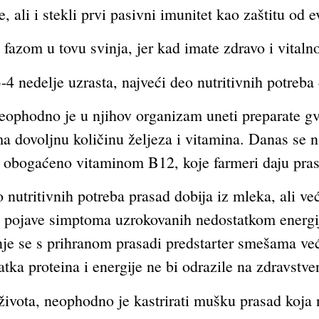
, ali i stekli prvi pasivni imunitet kao zaštitu od e
fazom u tovu svinja, jer kad imate zdravo i vitalno
-4 nedelje uzrasta, najveći deo nutritivnih potreba
i neophodno je u njihov organizam uneti preparate 
 dovoljnu količinu željeza i vitamina. Danas se na
e obogaćeno vitaminom B12, koje farmeri daju pras
o nutritivnih potreba prasad dobija iz mleka, ali v
o pojave simptoma uzrokovanih nedostatkom energij
inje se s prihranom prasadi predstarter smešama ve
tka proteina i energije ne bi odrazile na zdravstve
života, neophodno je kastrirati mušku prasad koja 