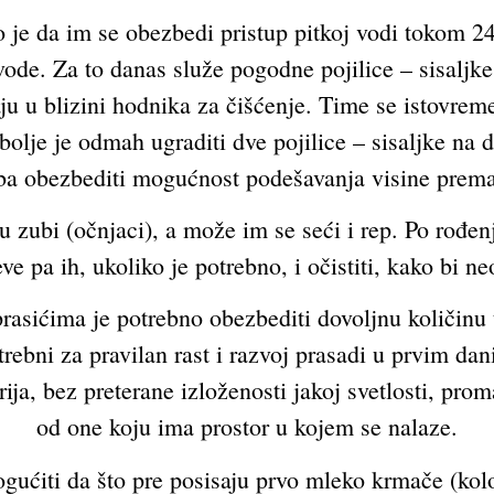
 je da im se obezbedi pristup pitkoj vodi tokom 2
de. Za to danas služe pogodne pojilice – sisaljke, a
aju u blizini hodnika za čišćenje. Time se istovre
ajbolje je odmah ugraditi dve pojilice – sisaljke na 
reba obezbediti mogućnost podešavanja visine prema
 zubi (očnjaci), a može im se seći i rep. Po rođenj
ve pa ih, ukoliko je potrebno, i očistiti, kako bi n
asićima je potrebno obezbediti dovoljnu količinu 
rebni za pravilan rast i razvoj prasadi u prvim da
a, bez preterane izloženosti jakoj svetlosti, prom
od one koju ima prostor u kojem se nalaze.
ućiti da što pre posisaju prvo mleko krmače (kol