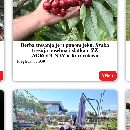
Berba trešanja je u punom jeku. Svaka
trešnja posebna i slatka u ZZ
AGRODUNAV u Karavukovu
Pregleda: 13.939
>
Više >