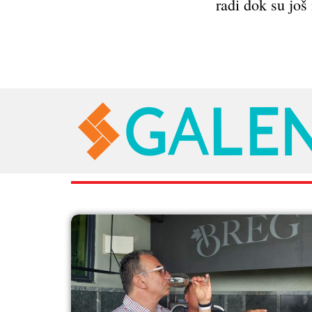
radi dok su još 
RAZNO