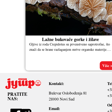
Lažne bukovače gorke i žilave
Gljive iz roda Crepidotus su prvenstveno saprotrofne, što
znači da se hrane razlaganjem mrtve organske materije.
Često ih možemo videti
Više 
Kontakt:
Te
+3
Bulevar Oslobođenja 81
PRATITE
+3
NAS:
21000 Novi Sad
Od
Email:
+3