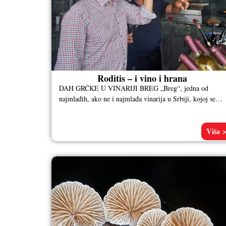
Roditis – i vino i hrana
DAH GRČKE U VINARIJI BREG „Breg“, jedna od
najmlađih, ako ne i najmlađa vinarija u Srbiji, kojoj se
može samo
Više 