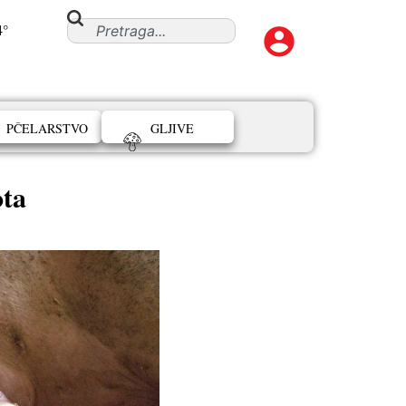
4°
PČELARSTVO
GLJIVE
ota