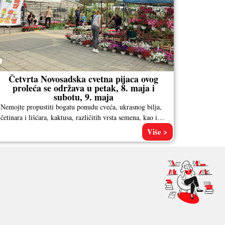
Četvrta Novosadska cvetna pijaca ovog
proleća se održava u petak, 8. maja i
subotu, 9. maja
Nemojte propustiti bogatu ponudu cveća, ukrasnog bilja,
četinara i lišćara, kaktusa, različitih vrsta semena, kao i
pribora za baštovanstvo. Pored
Više >