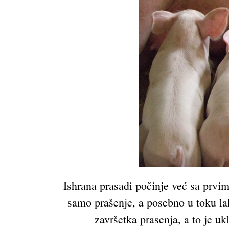
Ishrana prasadi počinje već sa prvim
samo prašenje, a posebno u toku lak
završetka prasenja, a to je uk