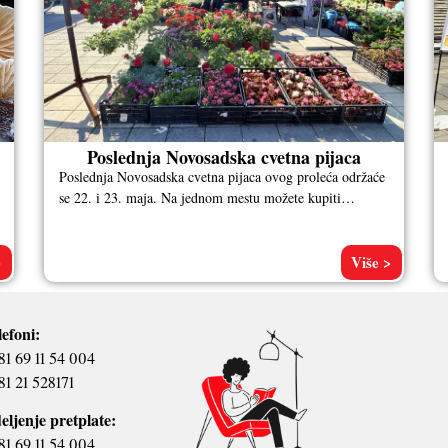
Poslednja Novosadska cvetna pijaca
Poslednja Novosadska cvetna pijaca ovog proleća održaće
se 22. i 23. maja. Na jednom mestu možete kupiti
omiljene biljke za
>
Više >
lefoni:
81 69 11 54 004
81 21 528171
eljenje pretplate:
81 69 11 54 004