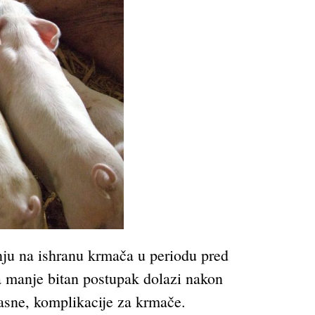
žnju na ishranu krmača u periodu pred
ta manje bitan postupak dolazi nakon
opasne, komplikacije za krmače.