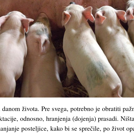
 danom života. Pre svega, potrebno je obratiti pa
tacije, odnosno, hranjenja (dojenja) prasadi. Niš
lanjanje posteljice, kako bi se sprečile, po život 