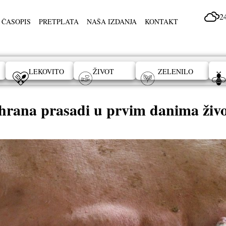
2
 ČASOPIS
PRETPLATA
NAŠA IZDANJA
KONTAKT
LEKOVITO
ŽIVOT
ZELENILO
hrana prasadi u prvim danima živ