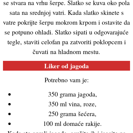
se stvara na vrhu šerpe. Slatko se kuva oko pola
sata na srednjoj vatri. Kada slatko skinete s
vatre pokrijte šerpu mokrom krpom i ostavite da
se potpuno ohladi. Slatko sipati u odgovarajuće
tegle, staviti celofan pa zatvoriti poklopcem i
čuvati na hladnom mestu.
Liker od jagoda
Potrebno vam je:
350 grama jagoda,
350 ml vina, roze,
250 grama šećera,
100 ml domaće rakije.