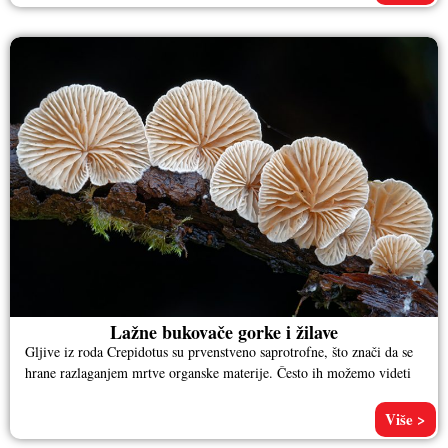
Lažne bukovače gorke i žilave
Gljive iz roda Crepidotus su prvenstveno saprotrofne, što znači da se
hrane razlaganjem mrtve organske materije. Često ih možemo videti
Više >