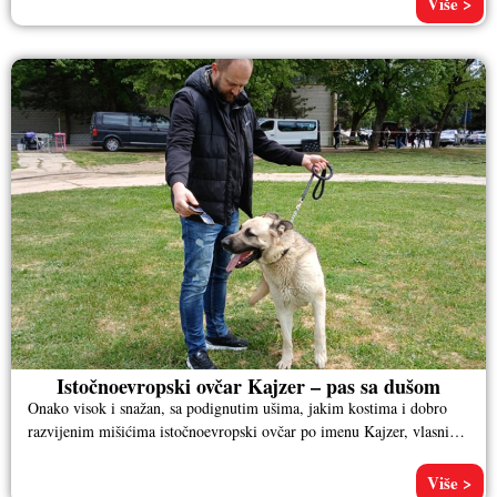
Više >
Istočnoevropski ovčar Kajzer – pas sa dušom
Onako visok i snažan, sa podignutim ušima, jakim kostima i dobro
razvijenim mišićima istočnoevropski ovčar po imenu Kajzer, vlasnika
Aleksandra
Više >