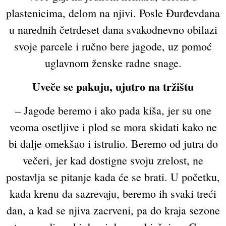
plastenicima, delom na njivi. Posle Đurđevdana
u narednih četrdeset dana svakodnevno obilazi
svoje parcele i ručno bere jagode, uz pomoć
uglavnom ženske radne snage.
Uveče se pakuju, ujutro na tržištu
– Jagode beremo i ako pada kiša, jer su one
veoma osetljive i plod se mora skidati kako ne
bi dalje omekšao i istrulio. Beremo od jutra do
večeri, jer kad dostigne svoju zrelost, ne
postavlja se pitanje kada će se brati. U početku,
kada krenu da sazrevaju, beremo ih svaki treći
dan, a kad se njiva zacrveni, pa do kraja sezone