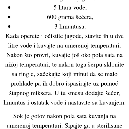
5 litara vode,
600 grama šećera,
3 limuntusa.
Kada operete i očistite jagode, stavite ih u dve
litre vode i kuvajte na umerenoj temperaturi.
Nakon što provri, kuvajte još oko pola sata na
nižoj temperaturi, te nakon toga šerpu sklonite
sa ringle, sačekajte koji minut da se malo
prohlade pa ih dobro ispasirajte uz pomoć
štapnog miksera. U tu smesu dodajte šećer,
limuntus i ostatak vode i nastavite sa kuvanjem.
Sok je gotov nakon pola sata kuvanja na
umerenoj temperaturi. Sipajte ga u sterilisane