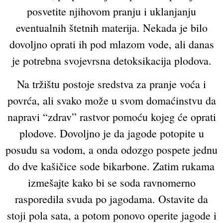
posvetite njihovom pranju i uklanjanju
eventualnih štetnih materija. Nekada je bilo
dovoljno oprati ih pod mlazom vode, ali danas
je potrebna svojevrsna detoksikacija plodova.
Na tržištu postoje sredstva za pranje voća i
povrća, ali svako može u svom domaćinstvu da
napravi “zdrav” rastvor pomoću kojeg će oprati
plodove. Dovoljno je da jagode potopite u
posudu sa vodom, a onda odozgo pospete jednu
do dve kašičice sode bikarbone. Zatim rukama
izmešajte kako bi se soda ravnomerno
rasporedila svuda po jagodama. Ostavite da
stoji pola sata, a potom ponovo operite jagode i