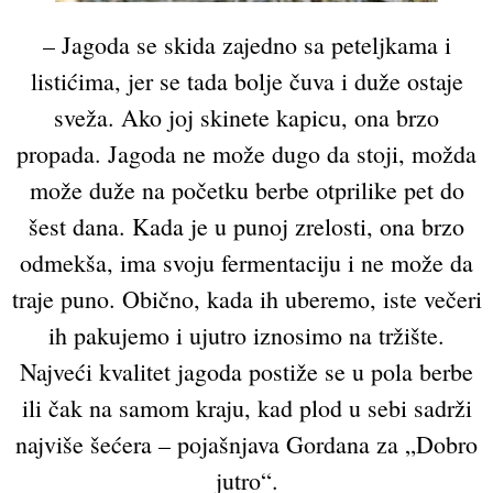
– Jagoda se skida zajedno sa peteljkama i
listićima, jer se tada bolje čuva i duže ostaje
sveža. Ako joj skinete kapicu, ona brzo
propada. Jagoda ne može dugo da stoji, možda
može duže na početku berbe otprilike pet do
šest dana. Kada je u punoj zrelosti, ona brzo
odmekša, ima svoju fermentaciju i ne može da
traje puno. Obično, kada ih uberemo, iste večeri
ih pakujemo i ujutro iznosimo na tržište.
Najveći kvalitet jagoda postiže se u pola berbe
ili čak na samom kraju, kad plod u sebi sadrži
najviše šećera – pojašnjava Gordana za „Dobro
jutro“.