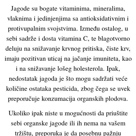
Jagode su bogate vitaminima, mineralima,
vlaknima i jedinjenjima sa antioksidativnim i
protivupalnim svojstvima. Između ostalog, u
sebi sadrže i dosta vitamina C, te blagotvorno
deluju na snižavanje krvnog pritiska, čiste krv,
imaju pozitivan uticaj na jačanje imuniteta, kao
i na snižavanje lošeg holesterola. Ipak,
nedostatak jagoda je što mogu sadržati veće
količine ostataka pesticida, zbog čega se uvek
preporučuje konzumacija organskih plodova.
Ukoliko ipak niste u mogućnosti da priuštite
sebi organske jagode ili ih nema na vašem
tržištu, preporuka je da posebnu pažnju