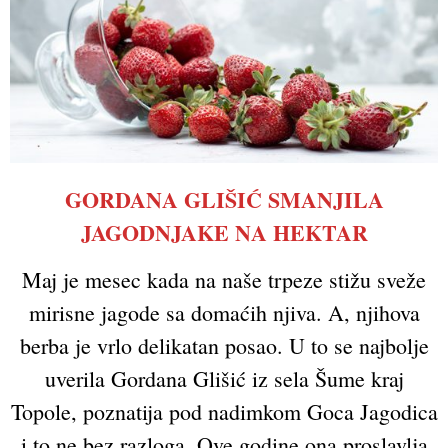
GORDANA GLIŠIĆ SMANJILA
JAGODNJAKE NA HEKTAR
Maj je mesec kada na naše trpeze stižu sveže
mirisne jagode sa domaćih njiva. A, njihova
berba je vrlo delikatan posao. U to se najbolje
uverila Gordana Glišić iz sela Šume kraj
Topole, poznatija pod nadimkom Goca Jagodica
i to ne bez razloga. Ove godine ona proslavlja