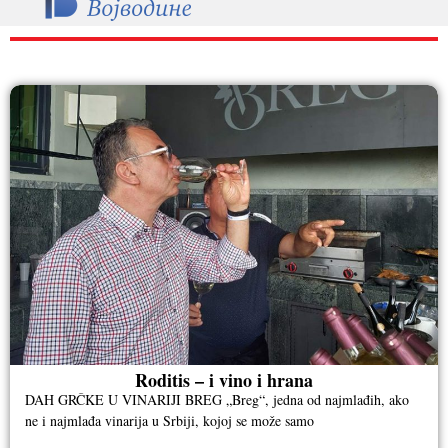
RAZNO
Roditis – i vino i hrana
DAH GRČKE U VINARIJI BREG „Breg“, jedna od najmlađih, ako
ne i najmlađa vinarija u Srbiji, kojoj se može samo