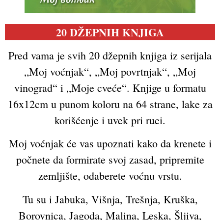
20 DŽEPNIH KNJIGA
Pred vama je svih 20 džepnih knjiga iz serijala
„Moj voćnjak“, „Moj povrtnjak“, „Moj
vinograd“ i „Moje cveće“. Knjige u formatu
16x12cm u punom koloru na 64 strane, lake za
korišćenje i uvek pri ruci.
Moj voćnjak će vas upoznati kako da krenete i
počnete da formirate svoj zasad, pripremite
zemljište, odaberete voćnu vrstu.
Tu su i Jabuka, Višnja, Trešnja, Kruška,
Borovnica, Jagoda, Malina, Leska, Šljiva,