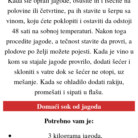
Kada ste oprali jagode, osušite ih i isecite na
polovine ili četvrtine, pa ih stavite u šerpu sa
vinom, koju ćete poklopiti i ostaviti da odstoji
48 sati na sobnoj temperaturi. Nakon toga
procedite jagode, a tečnost stavite da provri, a
plodove po želji možete pojesti. Kada je vino u
kom su stajale jagode provrilo, dodati šećer i
skloniti s vatre dok se šećer ne otopi, uz
mešanje. Kada se ohladilo dodati rakiju,
promešati i sipati u flašu.
Domaći sok od jagoda
Potrebno vam je:
3 kilograma jagoda,