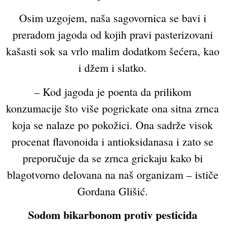
Osim uzgojem, naša sagovornica se bavi i
preradom jagoda od kojih pravi pasterizovani
kašasti sok sa vrlo malim dodatkom šećera, kao
i džem i slatko.
– Kod jagoda je poenta da prilikom
konzumacije što više pogrickate ona sitna zrnca
koja se nalaze po pokožici. Ona sadrže visok
procenat flavonoida i antioksidanasa i zato se
preporučuje da se zrnca grickaju kako bi
blagotvorno delovana na naš organizam – ističe
Gordana Glišić.
Sodom bikarbonom protiv pesticida