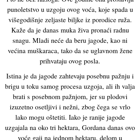
punoletstvo u uzgoju ovog voća, koje spada u
višegodišnje zeljaste biljke iz porodice ruža.
Kaže da je danas muka živa pronaći radnu
snagu. Mladi neće da beru jagode, kao ni
većina muškaraca, tako da se uglavnom žene
prihvataju ovog posla.
Istina je da jagode zahtevaju posebnu pažnju i
brigu u toku samog procesa uzgoja, ali ih valja
brati s posebnom pažnjom, jer su plodovi
izuzetno osetljivi i nežni, zbog čega se vrlo
lako mogu oštetiti. Iako je ranije jagode
uzgajala na oko tri hektara, Gordana danas ovo
voće gaji na jednom hektaru, delom u