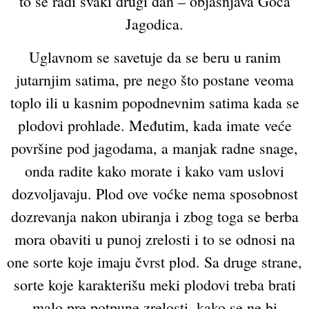
to se radi svaki drugi dan – objašnjava Goca
Jagodica.
Uglavnom se savetuje da se beru u ranim
jutarnjim satima, pre nego što postane veoma
toplo ili u kasnim popodnevnim satima kada se
plodovi prohlade. Međutim, kada imate veće
površine pod jagodama, a manjak radne snage,
onda radite kako morate i kako vam uslovi
dozvoljavaju. Plod ove voćke nema sposobnost
dozrevanja nakon ubiranja i zbog toga se berba
mora obaviti u punoj zrelosti i to se odnosi na
one sorte koje imaju čvrst plod. Sa druge strane,
sorte koje karakterišu meki plodovi treba brati
malo pre potpune zrelosti, kako se ne bi