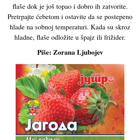
flaše dok je još topao i dobro ih zatvorite.
Pretrpajte ćebetom i ostavite da se postepeno
hlade na sobnoj temperaturi. Kada su skroz
hladne, flaše odložite u špajz ili frižider.
Piše: Zorana Ljubojev