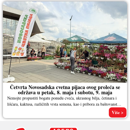
Četvrta Novosadska cvetna pijaca ovog proleća se
održava u petak, 8. maja i subotu, 9. maja
Nemojte propustiti bogatu ponudu cveća, ukrasnog bilja, četinara i
lišćara, kaktusa, različitih vrsta semena, kao i pribora za baštovanstvo.
Pored
Više >