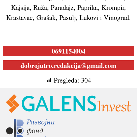
Kajsija, Ruža, Paradajz, Paprika, Krompir,
Krastavac, Grašak, Pasulj, Lukovi i Vinograd.
0691154004
dobrojutro.redakcija@gmail.com
Pregleda:
304