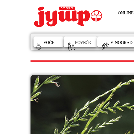
ONLINE
VOĆE
POVRĆE
VINOGRAD
leči bolesti bubrega