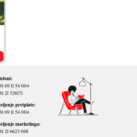
>
lefoni:
81 69 11 54 004
81 21 528171
eljenje pretplate:
81 69 11 54 004
eljenje marketinga:
81 21 6623 068