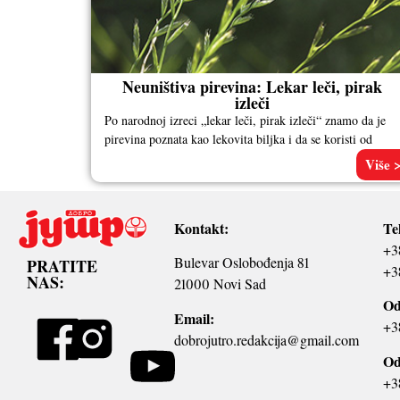
Neuništiva pirevina: Lekar leči, pirak
izleči
Po narodnoj izreci „lekar leči, pirak izleči“ znamo da je
pirevina poznata kao lekovita biljka i da se koristi od
Više 
Kontakt:
Te
+3
Bulevar Oslobođenja 81
PRATITE
+3
NAS:
21000 Novi Sad
Od
Email:
+3
dobrojutro.redakcija@gmail.com
Od
+3