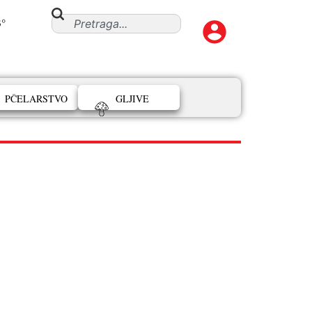
3°
PČELARSTVO
GLJIVE