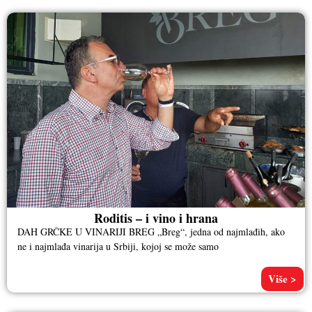
Roditis – i vino i hrana
DAH GRČKE U VINARIJI BREG „Breg“, jedna od najmlađih, ako
ne i najmlađa vinarija u Srbiji, kojoj se može samo
Više >