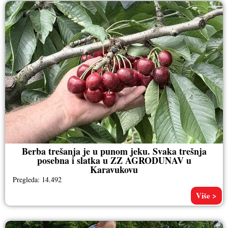
Berba trešanja je u punom jeku. Svaka trešnja
posebna i slatka u ZZ AGRODUNAV u
Karavukovu
Pregleda: 14.492
Više >