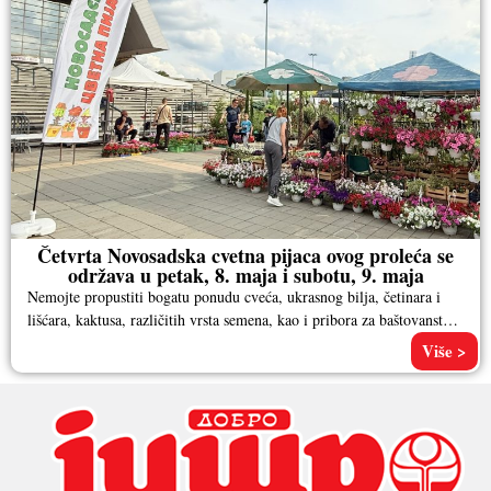
Četvrta Novosadska cvetna pijaca ovog proleća se
održava u petak, 8. maja i subotu, 9. maja
Nemojte propustiti bogatu ponudu cveća, ukrasnog bilja, četinara i
lišćara, kaktusa, različitih vrsta semena, kao i pribora za baštovanstvo.
Pored
Više >