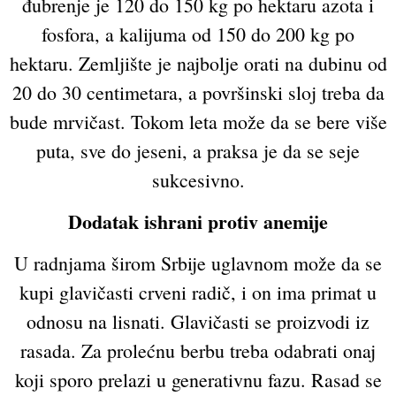
đubrenje je 120 do 150 kg po hektaru azota i
fosfora, a kalijuma od 150 do 200 kg po
hektaru. Zemljište je najbolje orati na dubinu od
20 do 30 centimetara, a površinski sloj treba da
bude mrvičast. Tokom leta može da se bere više
puta, sve do jeseni, a praksa je da se seje
sukcesivno.
Dodatak ishrani protiv anemije
U radnjama širom Srbije uglavnom može da se
kupi glavičasti crveni radič, i on ima primat u
odnosu na lisnati. Glavičasti se proizvodi iz
rasada. Za prolećnu berbu treba odabrati onaj
koji sporo prelazi u generativnu fazu. Rasad se