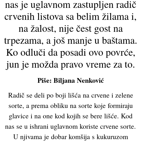
nas je uglavnom zastupljen radič
crvenih listova sa belim žilama i,
na žalost, nije čest gost na
trpezama, a još manje u baštama.
Ko odluči da posadi ovo povrće,
jun je možda pravo vreme za to.
Piše: Biljana Nenković
Radič se deli po boji lišća na crvene i zelene
sorte, a prema obliku na sorte koje formiraju
glavice i na one kod kojih se bere lišće. Kod
nas se u ishrani uglavnom koriste crvene sorte.
U njivama je dobar komšija s kukuruzom