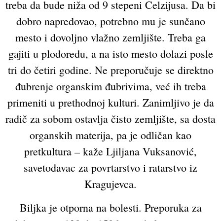
treba da bude niža od 9 stepeni Celzijusa. Da bi
dobro napredovao, potrebno mu je sunčano
mesto i dovoljno vlažno zemljište. Treba ga
gajiti u plodoredu, a na isto mesto dolazi posle
tri do četiri godine. Ne preporučuje se direktno
đubrenje organskim đubrivima, već ih treba
primeniti u prethodnoj kulturi. Zanimljivo je da
radič za sobom ostavlja čisto zemljište, sa dosta
organskih materija, pa je odličan kao
pretkultura – kaže Ljiljana Vuksanović,
savetodavac za povrtarstvo i ratarstvo iz
Kragujevca.
Biljka je otporna na bolesti. Preporuka za