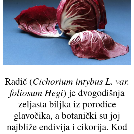
Radič (
Cichorium intybus L. var.
foliosum Hegi
) je dvogodišnja
zeljasta biljka iz porodice
glavočika, a botanički su joj
najbliže endivija i cikorija. Kod