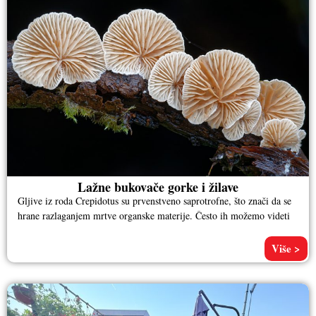
Lažne bukovače gorke i žilave
Gljive iz roda Crepidotus su prvenstveno saprotrofne, što znači da se
hrane razlaganjem mrtve organske materije. Često ih možemo videti
Više >