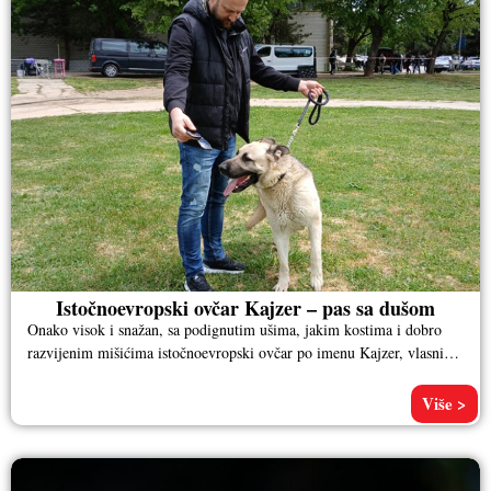
Istočnoevropski ovčar Kajzer – pas sa dušom
Onako visok i snažan, sa podignutim ušima, jakim kostima i dobro
razvijenim mišićima istočnoevropski ovčar po imenu Kajzer, vlasnika
Aleksandra
Više >