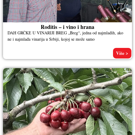
Roditis – i vino i hrana
DAH GRČKE U VINARIJI BREG „Breg“, jedna od najmlađih, ako
ne i najmlađa vinarija u Srbiji, kojoj se može samo
Više >