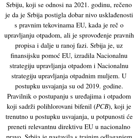
Srbiju, koji se odnosi na 2021. godinu, rečeno
je da je Srbija postigla dobar nivo usklađenosti
s pravnim tekovinama EU, kada je reč o
upravljanju otpadom, ali je sprovođenje pravnih
propisa i dalje u ranoj fazi. Srbija je, uz
finansijsku pomoć EU, izradila Nacionalnu
strategiju upravljanja otpadom i Nacionalnu
strategiju upravljanja otpadnim muljem. U
postupku usvajanja su od 2019. godine.
Pravilnik o postupanju s uređajima i otpadom
PCB
koji sadrži polihlorovani bifenil (
), koji je
trenutno u postupku usvajanja, u potpunosti će
preneti relevantnu direktivu EU u nacionalno
pravo. Srbija je nastavila s trajnim odlaganjem