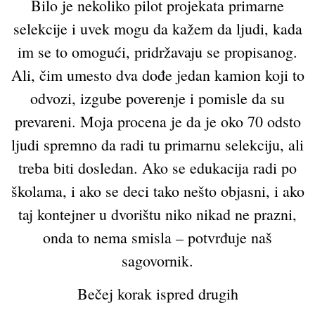
Bilo je nekoliko pilot projekata primarne
selekcije i uvek mogu da kažem da ljudi, kada
im se to omogući, pridržavaju se propisanog.
Ali, čim umesto dva dođe jedan kamion koji to
odvozi, izgube poverenje i pomisle da su
prevareni. Moja procena je da je oko 70 odsto
ljudi spremno da radi tu primarnu selekciju, ali
treba biti dosledan. Ako se edukacija radi po
školama, i ako se deci tako nešto objasni, i ako
taj kontejner u dvorištu niko nikad ne prazni,
onda to nema smisla – potvrđuje naš
sagovornik.
Bečej korak ispred drugih