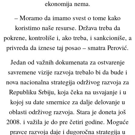
ekonomija nema.
– Moramo da imamo svest o tome kako
koristimo naše resurse. Država treba da
pokrene, kontroliše i, ako treba, i sankcioniše, a
privreda da iznese taj posao – smatra Perović.
Jedan od važnih dokumenata za ostvarenje
savremene vizije razvoja trebalo bi da bude i
nova nacionalna strategija održivog razvoja za
Republiku Srbiju, koja čeka na usvajanje i u
kojoj su date smernice za dalje delovanje u
oblasti održivog razvoja. Stara je doneta još
2008. i važila je do pre četiri godine. Moguće
pravce razvoja daje i dugoročna strategija u