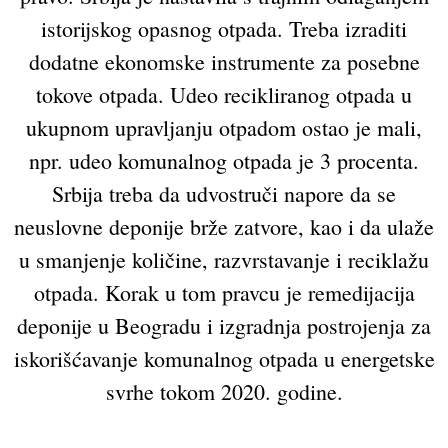
istorijskog opasnog otpada. Treba izraditi
dodatne ekonomske instrumente za posebne
tokove otpada. Udeo recikliranog otpada u
ukupnom upravljanju otpadom ostao je mali,
npr. udeo komunalnog otpada je 3 procenta.
Srbija treba da udvostruči napore da se
neuslovne deponije brže zatvore, kao i da ulaže
u smanjenje količine, razvrstavanje i reciklažu
otpada. Korak u tom pravcu je remedijacija
deponije u Beogradu i izgradnja postrojenja za
iskorišćavanje komunalnog otpada u energetske
svrhe tokom 2020. godine.