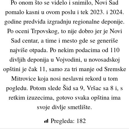
Po onom što se videlo i snimilo, Novi Sad
pomalo kasni u ovom poslu i tek 2023. i 2024.
godine predviđa izgradnju regionalne deponije.
Po oceni Trpovskog, to nije dobro jer je Novi
Sad centar, a time i mesto gde se generiše
najviše otpada. Po nekim podacima od 110
divljih deponija u Vojvodini, u novosadskoj
opštini je čak 11, samo za tri manje od Sremske
Mitrovice koja nosi neslavni rekord u tom
pogledu. Potom slede Šid sa 9, Vršac sa 8 i, s
retkim izuzecima, gotovo svaka opština ima
svoje divlje smetlište.
Pregleda:
182