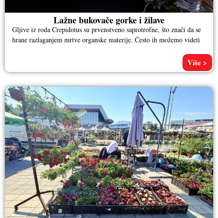
Lažne bukovače gorke i žilave
Gljive iz roda Crepidotus su prvenstveno saprotrofne, što znači da se
hrane razlaganjem mrtve organske materije. Često ih možemo videti
Više >