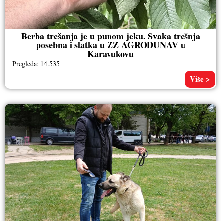
Berba trešanja je u punom jeku. Svaka trešnja
posebna i slatka u ZZ AGRODUNAV u
Karavukovu
Pregleda: 14.535
Više >