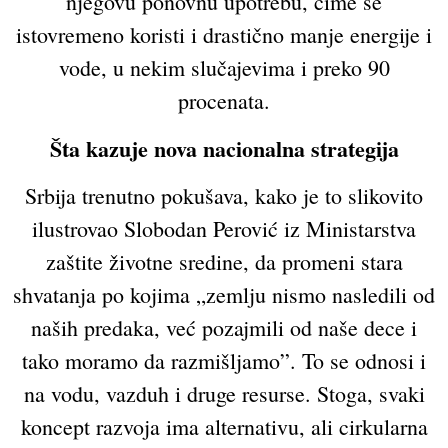
njegovu ponovnu upotrebu, čime se
istovremeno koristi i drastično manje energije i
vode, u nekim slučajevima i preko 90
procenata.
Šta kazuje nova nacionalna strategija
Srbija trenutno pokušava, kako je to slikovito
ilustrovao Slobodan Perović iz Ministarstva
zaštite životne sredine, da promeni stara
shvatanja po kojima „zemlju nismo nasledili od
naših predaka, već pozajmili od naše dece i
tako moramo da razmišljamo”. To se odnosi i
na vodu, vazduh i druge resurse. Stoga, svaki
koncept razvoja ima alternativu, ali cirkularna