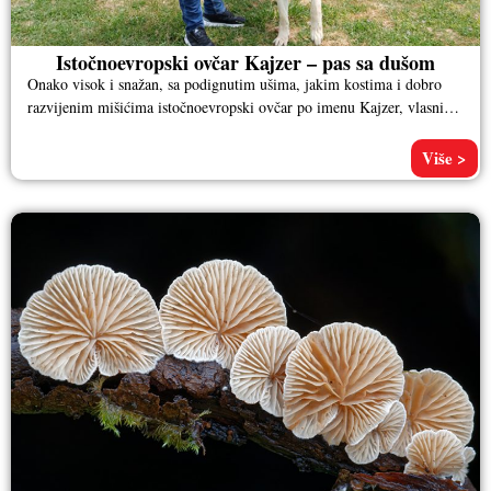
Istočnoevropski ovčar Kajzer – pas sa dušom
Onako visok i snažan, sa podignutim ušima, jakim kostima i dobro
razvijenim mišićima istočnoevropski ovčar po imenu Kajzer, vlasnika
Aleksandra
Više >