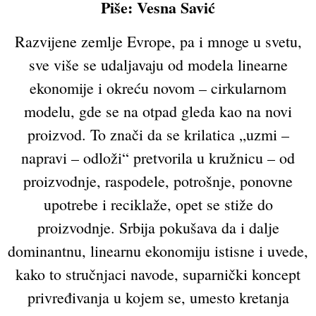
Piše:
Vesna
Savić
Razvijene zemlje Evrope, pa i mnoge u svetu,
sve više se udaljavaju od modela linearne
ekonomije i okreću novom – cirkularnom
modelu, gde se na otpad gleda kao na novi
proizvod. To znači da se krilatica „uzmi –
napravi – odloži“ pretvorila u kružnicu – od
proizvodnje, raspodele, potrošnje, ponovne
upotrebe i reciklaže, opet se stiže do
proizvodnje. Srbija pokušava da i dalje
dominantnu, linearnu ekonomiju istisne i uvede,
kako to stručnjaci navode, suparnički koncept
privređivanja u kojem se, umesto kretanja