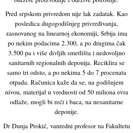
Pred srpskom privredom nije lak zadatak. Kao
posledica dugogodišnjeg privređivanja,
zasnovanog na linearnoj ekonomiji, Srbija ima
po nekim podacima 2.300, a po drugima čak
3.500 pa i više divljih smetlišta i nedovoljno
sanitarnih regionalnih deponija. Reciklira se
samo tri odsto, a po nekima 5 do 7 procenata
otpada. Računica kaže da se, na godišnjem
nivou, materijal u vrednosti od 50 miliona evra
odlaže, mogli bi reći i baca, na nesanitarne
deponije.
Dr Dunja Prokić, vanredni profesor na Fakultetu