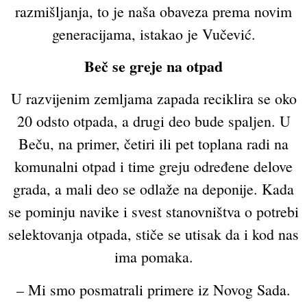
razmišljanja, to je naša obaveza prema novim
generacijama, istakao je Vučević.
Beč se greje na otpad
U razvijenim zemljama zapada reciklira se oko
20 odsto otpada, a drugi deo bude spaljen. U
Beču, na primer, četiri ili pet toplana radi na
komunalni otpad i time greju određene delove
grada, a mali deo se odlaže na deponije. Kada
se pominju navike i svest stanovništva o potrebi
selektovanja otpada, stiče se utisak da i kod nas
ima pomaka.
– Mi smo posmatrali primere iz Novog Sada.