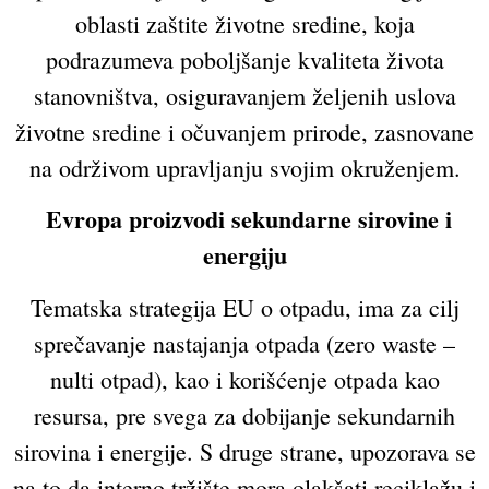
oblasti zaštite životne sredine, koja
podrazumeva poboljšanje kvaliteta života
stanovništva, osiguravanjem željenih uslova
životne sredine i očuvanjem prirode, zasnovane
na održivom upravljanju svojim okruženjem.
Evropa proizvodi sekundarne sirovine i
energiju
Tematska strategija EU o otpadu, ima za cilj
sprečavanje nastajanja otpada (zero waste –
nulti otpad), kao i korišćenje otpada kao
resursa, pre svega za dobijanje sekundarnih
sirovina i energije. S druge strane, upozorava se
na to da interno tržište mora olakšati reciklažu i