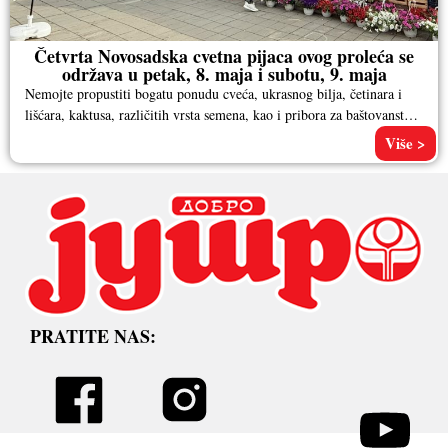
Četvrta Novosadska cvetna pijaca ovog proleća se
održava u petak, 8. maja i subotu, 9. maja
Nemojte propustiti bogatu ponudu cveća, ukrasnog bilja, četinara i
lišćara, kaktusa, različitih vrsta semena, kao i pribora za baštovanstvo.
Pored
Više >
PRATITE NAS: