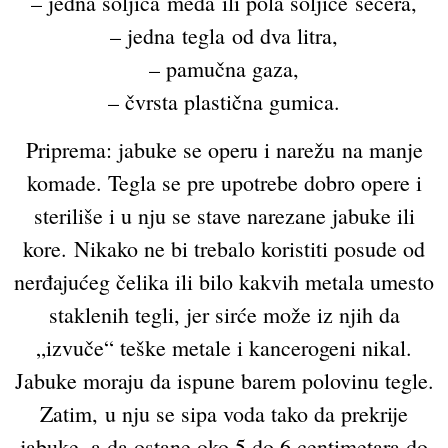
– jedna šoljica meda ili pola šoljice šećera,
– jedna tegla od dva litra,
– pamučna gaza,
– čvrsta plastična gumica.
Priprema: jabuke se operu i narežu na manje
komade. Tegla se pre upotrebe dobro opere i
steriliše i u nju se stave narezane jabuke ili
kore. Nikako ne bi trebalo koristiti posude od
nerđajućeg čelika ili bilo kakvih metala umesto
staklenih tegli, jer sirće može iz njih da
„izvuče“ teške metale i kancerogeni nikal.
Jabuke moraju da ispune barem polovinu tegle.
Zatim, u nju se sipa voda tako da prekrije
jabuke, a da ostane oko 5 do 6 centimetara do