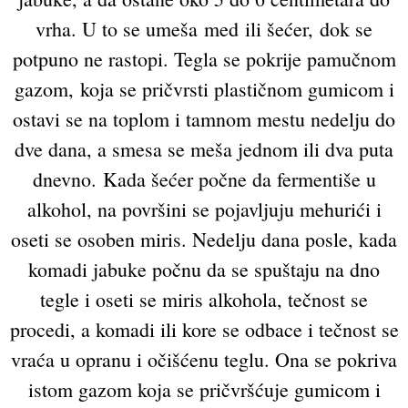
vrha. U to se umeša med ili šećer, dok se
potpuno ne rastopi. Tegla se pokrije pamučnom
gazom, koja se pričvrsti plastičnom gumicom i
ostavi se na toplom i tamnom mestu nedelju do
dve dana, a smesa se meša jednom ili dva puta
dnevno. Kada šećer počne da fermentiše u
alkohol, na površini se pojavljuju mehurići i
oseti se osoben miris. Nedelju dana posle, kada
komadi jabuke počnu da se spuštaju na dno
tegle i oseti se miris alkohola, tečnost se
procedi, a komadi ili kore se odbace i tečnost se
vraća u opranu i očišćenu teglu. Ona se pokriva
istom gazom koja se pričvršćuje gumicom i