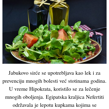
Jabukovo sirće se upotrebljava kao lek i za
prevenciju mnogih bolesti već stotinama godina.
U vreme Hipokrata, koristilo se za lečenje
mnogih oboljenja. Egipatska kraljica Nefertiti
održavala je lepotu kupkama kojima se