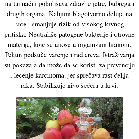
na taj način poboljšava zdravlje jetre, bubrega i
drugih organa. Kalijum blagotvorno deluje na
srce i smanjuje rizik od visokog krvnog
pritiska. Neutrališe patogene bakterije i otrovne
materije, koje se unose u organizam hranom.
Pektin podstiče varenje i rad creva. Istraživanja
su pokazala da može da se koristi za prevenciju
i lečenje karcinoma, jer sprečava rast ćelija
raka. Stabilizuje nivo šećera u krvi.