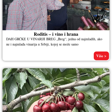
Roditis – i vino i hrana
DAH GRČKE U VINARIJI BREG „Breg“, jedna od najmlađih, ako
ne i najmlađa vinarija u Srbiji, kojoj se može samo
Više >