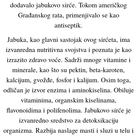
dodavalo jabukovo sirće. Tokom američkog
Građanskog rata, primenjivalo se kao
antiseptik.
Jabuka, kao glavni sastojak ovog sirćeta, ima
izvanredna nutritivna svojstva i poznata je kao
izrazito zdravo voće. Sadrži mnoge vitamine i
minerale, kao što su pektin, beta-karoten,
kalcijum, gvožđe, fosfor i kalijum. Osim toga,
odličan je izvor enzima i aminokiselina. Obiluje
vitaminima, organskim kiselinama,
flavonoidima i polifenolima. Jabukovo sirće je
izvanredno sredstvo za detoksikaciju
organizma. Razbija naslage masti i sluzi u telu i