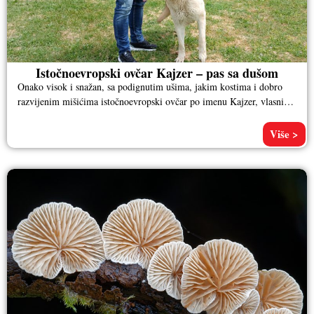
Istočnoevropski ovčar Kajzer – pas sa dušom
Onako visok i snažan, sa podignutim ušima, jakim kostima i dobro
razvijenim mišićima istočnoevropski ovčar po imenu Kajzer, vlasnika
Aleksandra
Više >