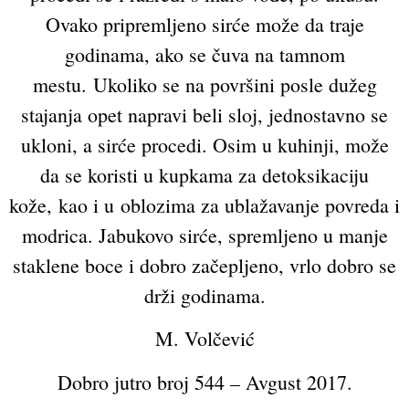
Ovako pripremljeno sirće može da traje
godinama, ako se čuva na tamnom
mestu. Ukoliko se na površini posle dužeg
stajanja opet napravi beli sloj, jednostavno se
ukloni, a sirće procedi. Osim u kuhinji, može
da se koristi u kupkama za detoksikaciju
kože, kao i u oblozima za ublažavanje povreda i
modrica. Jabukovo sirće, spremljeno u manje
staklene boce i dobro začepljeno, vrlo dobro se
drži godinama.
M. Volčević
Dobro jutro broj 544 – Avgust 2017.