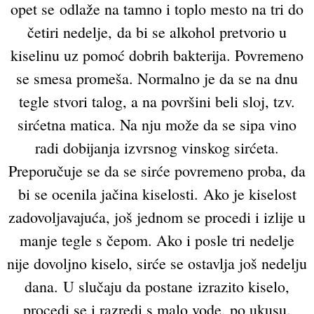
opet se odlaže na tamno i toplo mesto na tri do
četiri nedelje, da bi se alkohol pretvorio u
kiselinu uz pomoć dobrih bakterija. Povremeno
se smesa promeša. Normalno je da se na dnu
tegle stvori talog, a na površini beli sloj, tzv.
sirćetna matica. Na nju može da se sipa vino
radi dobijanja izvrsnog vinskog sirćeta.
Preporučuje se da se sirće povremeno proba, da
bi se ocenila jačina kiselosti. Ako je kiselost
zadovoljavajuća, još jednom se procedi i izlije u
manje tegle s čepom. Ako i posle tri nedelje
nije dovoljno kiselo, sirće se ostavlja još nedelju
dana. U slučaju da postane izrazito kiselo,
procedi se i razredi s malo vode, po ukusu.