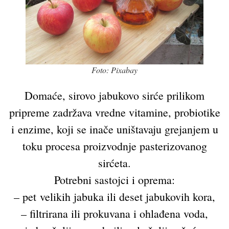
Foto: Pixabay
Domaće, sirovo jabukovo sirće prilikom
pripreme zadržava vredne vitamine, probiotike
i enzime, koji se inače uništavaju grejanjem u
toku procesa proizvodnje pasterizovanog
sirćeta.
Potrebni sastojci i oprema:
– pet velikih jabuka ili deset jabukovih kora,
– filtrirana ili prokuvana i ohlađena voda,