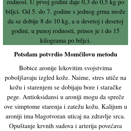
rodnost. U prvoj godini daje 0,3 do 0,5 kg po
biljci. Od 5. do 7. godine s jednog grma može
da se dobije 8 do 10 kg, a u devetoj i desetoj
godini, u punoj rodnosti, prinos je i do 15
kilograma po biljci.
Potsdam potvrdio Momčilovu metodu
Bobice aronije lekovitim svojstvima
poboljšavaju izgled kože. Naime, stres utiče na
kožu i starenjem se dobijaju bore i staračke
pege. Antioksidansi u aroniji mogu da spreče
ove simptome starenja i zatežu kožu. Kalijum u
aroniji ima blagotvoran uticaj na zdravlje srca.
Opuštanje krvnih sudova i arterija povećava