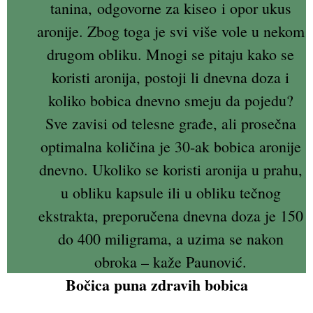
tanina, odgovorne za kiseo i opor ukus
aronije. Zbog toga je svi više vole u nekom
drugom obliku. Mnogi se pitaju kako se
koristi aronija, postoji li dnevna doza i
koliko bobica dnevno smeju da pojedu?
Sve zavisi od telesne građe, ali prosečna
optimalna količina je 30-ak bobica aronije
dnevno. Ukoliko se koristi aronija u prahu,
u obliku kapsule ili u obliku tečnog
ekstrakta, preporučena dnevna doza je 150
do 400 miligrama, a uzima se nakon
obroka – kaže Paunović.
Bočica puna zdravih bobica