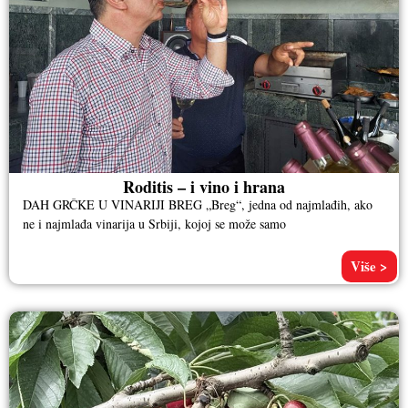
Roditis – i vino i hrana
DAH GRČKE U VINARIJI BREG „Breg“, jedna od najmlađih, ako
ne i najmlađa vinarija u Srbiji, kojoj se može samo
Više >