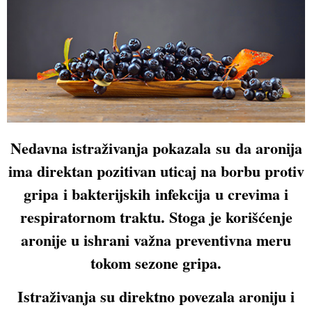
Nedavna istraživanja pokazala
su
da aronija
ima direktan
pozitivan
uticaj na
borbu protiv
grip
a
i bakterijsk
ih
infekcij
a
u crevima i
respiratornom traktu. Stoga je korišćenje
aronije u ishrani važna preventivna meru
tokom sezone gripa.
Istraživanja su
direktno
povezala aroniju i