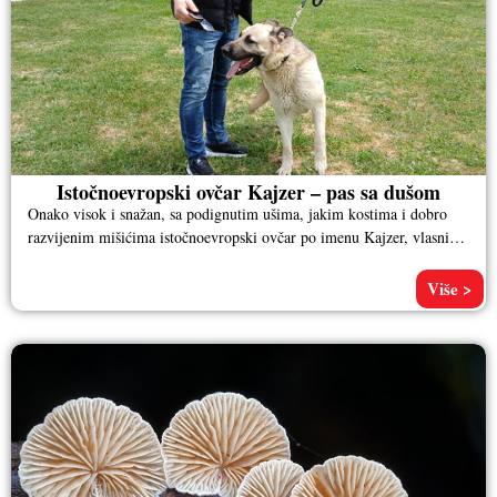
Istočnoevropski ovčar Kajzer – pas sa dušom
Onako visok i snažan, sa podignutim ušima, jakim kostima i dobro
razvijenim mišićima istočnoevropski ovčar po imenu Kajzer, vlasnika
Aleksandra
Više >