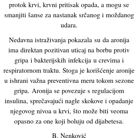
protok krvi, krvni pritisak opada, a mogu se
smanjiti šanse za nastanak srčanog i moždanog
udara.
Nedavna istraživanja pokazala su da aronija
ima direktan pozitivan uticaj na borbu protiv
gripa i bakterijskih infekcija u crevima i
respiratornom traktu. Stoga je korišćenje aronije
u ishrani važna preventivna meru tokom sezone
gripa. Aronija se povezuje s regulacijom
insulina, sprečavajući nagle skokove i opadanje
njegovog nivoa u krvi, što može biti veoma
opasno za one koji boluju od dijabetesa.
B. Nenković