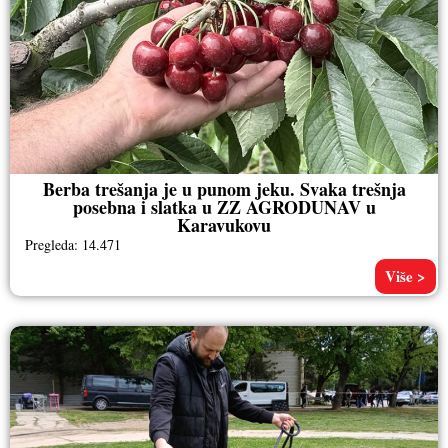
Berba trešanja je u punom jeku. Svaka trešnja
posebna i slatka u ZZ AGRODUNAV u
Karavukovu
Pregleda: 14.471
Više >