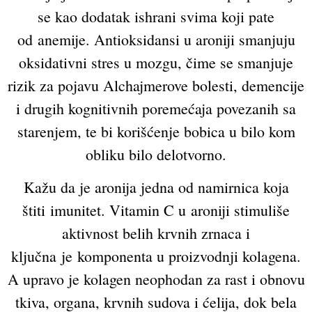
se kao dodatak ishrani svima koji pate
od anemije. Antioksidansi u aroniji smanjuju
oksidativni stres u mozgu, čime se smanjuje
rizik za pojavu Alchajmerove bolesti, demencije
i drugih kognitivnih poremećaja povezanih sa
starenjem, te bi korišćenje bobica u bilo kom
obliku bilo delotvorno.
Kažu da je aronija jedna od namirnica koja
štiti imunitet. Vitamin C u aroniji stimuliše
aktivnost belih krvnih zrnaca i
ključna je komponenta u proizvodnji kolagena.
A upravo je kolagen neophodan za rast i obnovu
tkiva, organa, krvnih sudova i ćelija, dok bela