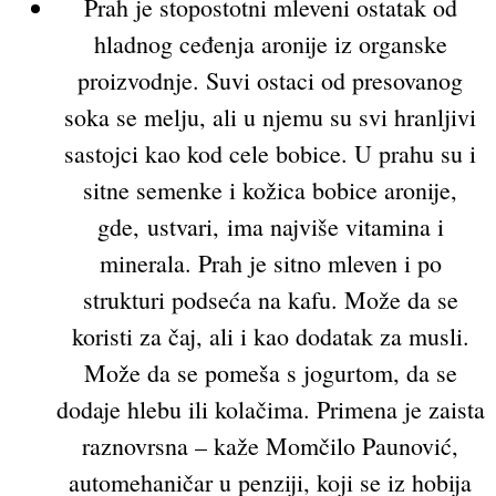
Prah je stopostotni mleveni ostatak od
hladnog ceđenja aronije iz organske
proizvodnje. Suvi ostaci od presovanog
soka se melju, ali u njemu su svi hranljivi
sastojci kao kod cele bobice. U prahu su i
sitne semenke i kožica bobice aronije,
gde, ustvari, ima najviše vitamina i
minerala. Prah je sitno mleven i po
strukturi podseća na kafu. Može da se
koristi za čaj, ali i kao dodatak za musli.
Može da se pomeša s jogurtom, da se
dodaje hlebu ili kolačima. Primena je zaista
raznovrsna – kaže Momčilo Paunović,
automehaničar u penziji, koji se iz hobija