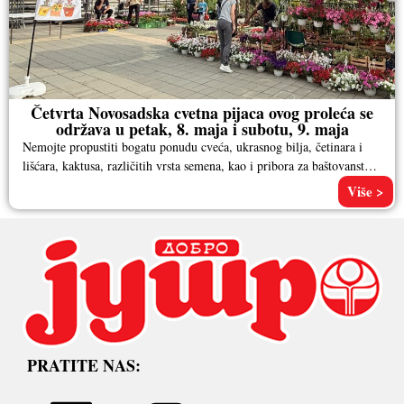
Četvrta Novosadska cvetna pijaca ovog proleća se
održava u petak, 8. maja i subotu, 9. maja
Nemojte propustiti bogatu ponudu cveća, ukrasnog bilja, četinara i
lišćara, kaktusa, različitih vrsta semena, kao i pribora za baštovanstvo.
Pored
Više >
PRATITE NAS: