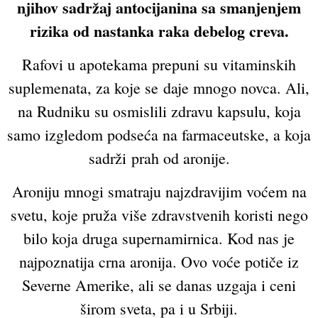
njihov sadržaj antocijanina sa smanjenjem
rizika od nastanka raka debelog creva.
Rafovi u apotekama prepuni su vitaminskih
suplemenata, za koje se daje mnogo novca. Ali,
na Rudniku su osmislili zdravu kapsulu, koja
samo izgledom podseća na farmaceutske, a koja
sadrži prah od aronije.
Aroniju mnogi smatraju najzdravijim voćem na
svetu, koje pruža više zdravstvenih koristi nego
bilo koja druga supernamirnica. Kod nas je
najpoznatija crna aronija. Ovo voće potiče iz
Severne Amerike, ali se danas uzgaja i ceni
širom sveta, pa i u Srbiji.