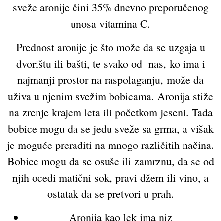
sveže aronije čini 35% dnevno preporučenog
unosa vitamina C.
Prednost aronije je što može da se uzgaja u
dvorištu ili bašti, te svako od nas, ko ima i
najmanji prostor na raspolaganju, može da
uživa u njenim svežim bobicama. Aronija stiže
na zrenje krajem leta ili početkom jeseni. Tada
bobice mogu da se jedu sveže sa grma, a višak
je moguće preraditi na mnogo različitih načina.
Bobice mogu da se osuše ili zamrznu, da se od
njih ocedi matični sok, pravi džem ili vino, a
ostatak da se pretvori u prah.
Aronija kao lek ima niz