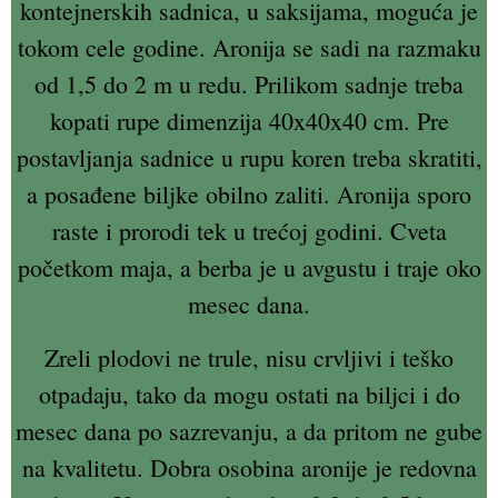
kontejnerskih sadnica, u saksijama, moguća je
tokom cele godine. Aronija se sadi na razmaku
od 1,5 do 2 m u redu. Prilikom sadnje treba
kopati rupe dimenzija 40x40x40 cm. Pre
postavljanja sadnice u rupu koren treba skratiti,
a posađene biljke obilno zaliti. Aronija sporo
raste i prorodi tek u trećoj godini. Cveta
početkom maja, a berba je u avgustu i traje oko
mesec dana.
Zreli plodovi ne trule, nisu crvljivi i teško
otpadaju, tako da mogu ostati na biljci i do
mesec dana po sazrevanju, a da pritom ne gube
na kvalitetu. Dobra osobina aronije je redovna