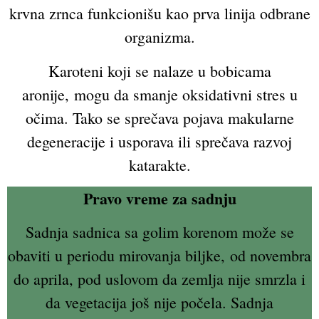
krvna zrnca funkcionišu kao prva linija odbrane
organizma.
Karoteni koji se nalaze u bobicama
aronije, mogu da smanje oksidativni stres u
očima. Tako se sprečava pojava makularne
degeneracije i usporava ili sprečava razvoj
katarakte.
Pravo vreme za sadnju
Sadnja sadnica sa golim korenom može se
obaviti u periodu mirovanja biljke, od novembra
do aprila, pod uslovom da zemlja nije smrzla i
da vegetacija još nije počela. Sadnja