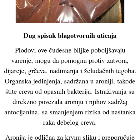
Dug spisak blagotvornih uticaja
Plodovi ove čudesne biljke poboljšavaju
varenje, mogu da pomognu protiv zatvora,
dijareje, grčeva, nadimanja i želudačnih tegoba.
Organska jedinjenja, sadržana u aroniji, takođe
štite creva od opasnih bakterija. Istraživanja su
direkzno povezala aroniju i njihov sadržaj
antocijanina, sa smanjenjem rizika od nastanka
raka debelog creva.
Aronija je odlična za krvnu sliku i preporučuje