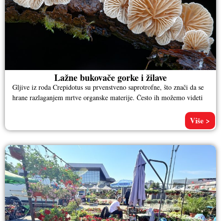
Lažne bukovače gorke i žilave
Gljive iz roda Crepidotus su prvenstveno saprotrofne, što znači da se
hrane razlaganjem mrtve organske materije. Često ih možemo videti
Više >