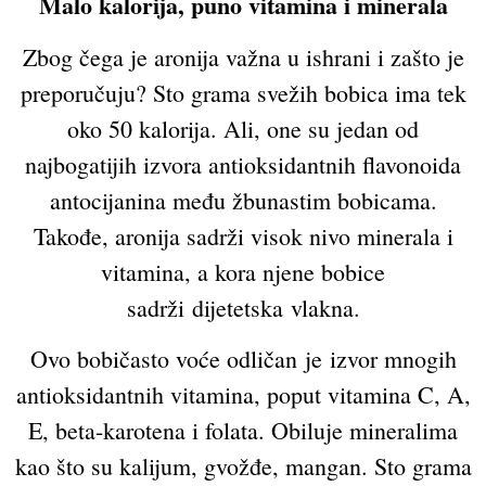
Malo kalorija, puno vitamina i minerala
Zbog čega je aronija važna u ishrani i zašto je
preporučuju? Sto grama svežih bobica ima tek
oko 50 kalorija. Ali, one su jedan od
najbogatijih izvora antioksidantnih flavonoida
antocijanina među žbunastim bobicama.
Takođe, aronija sadrži visok nivo minerala i
vitamina, a kora njene bobice
sadrži dijetetska vlakna.
Ovo bobičasto voće odličan je izvor mnogih
antioksidantnih vitamina, poput vitamina C, A,
E, beta-karotena i folata. Obiluje mineralima
kao što su kalijum, gvožđe, mangan. Sto grama