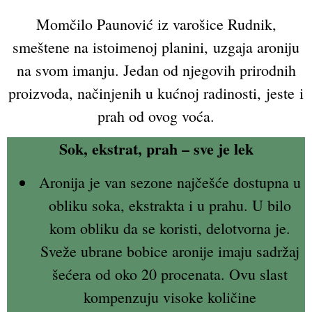
Momčilo Paunović iz varošice Rudnik,
smeštene na istoimenoj planini, uzgaja aroniju
na svom imanju. Jedan od njegovih prirodnih
proizvoda, načinjenih u kućnoj radinosti, jeste i
prah od ovog voća.
Sok, ekstrat, prah – sve je lek
Aronija je van sezone najčešće dostupna u
obliku soka, ekstrakta i u prahu. U bilo
kom obliku da se koristi, delotvorna je.
Sveže ubrane bobice aronije imaju sadržaj
šećera od oko 20 procenata. Ovu slast
kompenzuju visoke količine