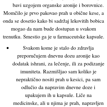
bavi uzgojem organske aronije i borovnice.
Momčilo je prvo pakovao prah u obične kese, a
onda se dosetio kako bi sadržaj lekovitih bobica
mogao da nam bude dostupan u svakom
trenutku. Smestio ga je u farmaceutske kapsule.
Svakom kome je stalo do zdravlja
preporučujem dnevnu dozu aronije kao
dodatak ishrani, za lečenje, ili za podizanje
imuniteta. Razmišljao sam koliko je
nepraktično nositi prah u kesici, pa sam
odlučio da napravim dnevne doze i
upakujem ih u kapsule. Liče na
medicinske, ali u njima je prah, napravljen