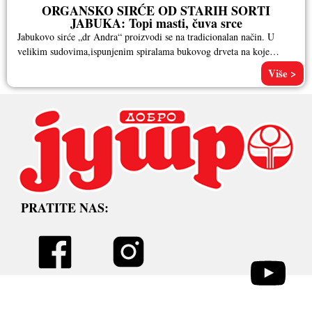
ORGANSKO SIRĆE OD STARIH SORTI
JABUKA: Topi masti, čuva srce
Jabukovo sirće „dr Andra“ proizvodi se na tradicionalan način. U
velikim sudovima,ispunjenim spiralama bukovog drveta na koje
bakterije sirćetnog vrenja
Više >
PRATITE NAS: