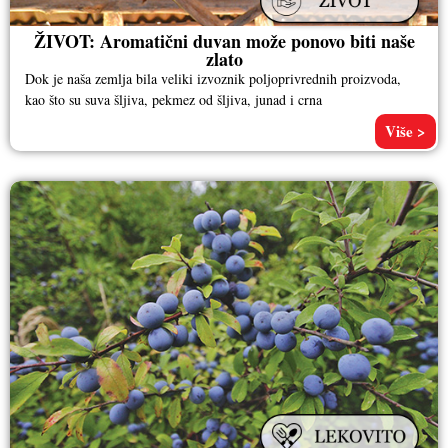
ŽIVOT: Aromatični duvan može ponovo biti naše
zlato
Dok je naša zemlja bila veliki izvoznik poljoprivrednih proizvoda,
kao što su suva šljiva, pekmez od šljiva, junad i crna
Više >