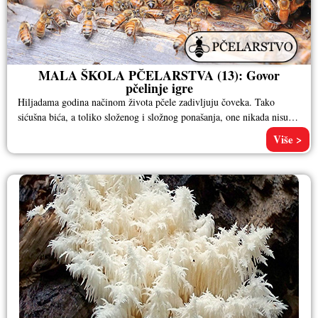
MALA ŠKOLA PČELARSTVA (13): Govor
pčelinje igre
Hiljadama godina načinom života pčele zadivljuju čoveka. Tako
sićušna bića, a toliko složenog i složnog ponašanja, one nikada nisu
ostavljale
Više >