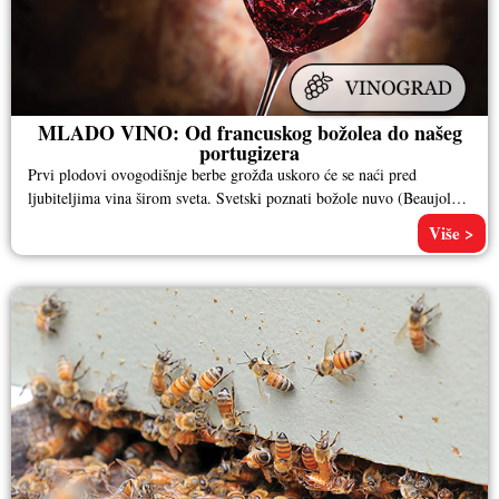
MLADO VINO: Od francuskog božolea do našeg
portugizera
Prvi plodovi ovogodišnje berbe grožđa uskoro će se naći pred
ljubiteljima vina širom sveta. Svetski poznati božole nuvo (Beaujolais
Nouveau)
Više >