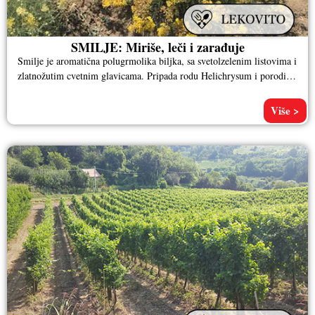
SMILJE: Miriše, leči i zarađuje
Smilje je aromatična polugrmolika biljka, sa svetolzelenim listovima i
zlatnožutim cvetnim glavicama. Pripada rodu Helichrysum i porodici
glavočika. Iako je
Više >