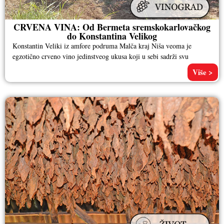
CRVENA VINA: Od Bermeta sremskokarlovačkog
do Konstantina Velikog
Konstantin Veliki iz amfore podruma Malča kraj Niša veoma je
egzotično crveno vino jedinstveog ukusa koji u sebi sadrži svu
Više >