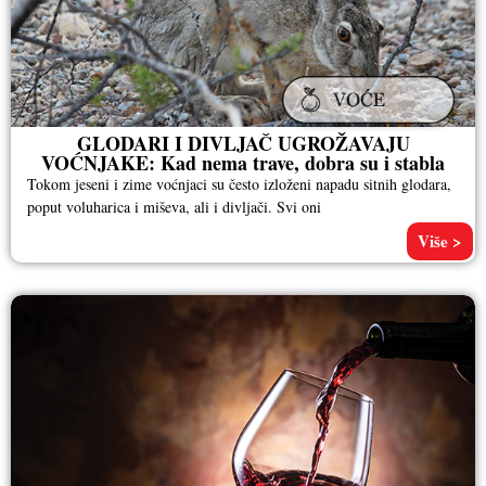
GLODARI I DIVLJAČ UGROŽAVAJU
VOĆNJAKE: Kad nema trave, dobra su i stabla
Tokom jeseni i zime voćnjaci su često izloženi napadu sitnih glodara,
poput voluharica i miševa, ali i divljači. Svi oni
Više >