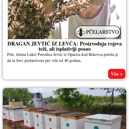
DRAGAN JEVTIĆ IZ LEVČA: Proizvodnja rojeva
teži, ali isplativiji posao
Piše: Jelena Lukić Porodica Jevtić iz Oparića kod Rekovca počela je
da se bavi pčelarstvom pre više od 40 godina,
Više >