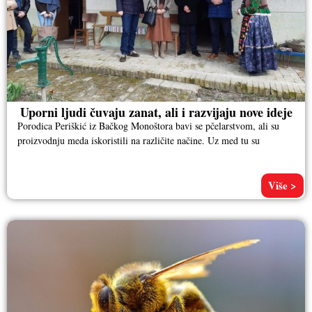
Uporni ljudi čuvaju zanat, ali i razvijaju nove ideje
Porodica Periškić iz Bačkog Monoštora bavi se pčelarstvom, ali su
proizvodnju meda iskoristili na različite načine. Uz med tu su
Više >