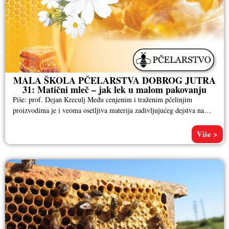
MALA ŠKOLA PČELARSTVA DOBROG JUTRA
31: Matični mleč – jak lek u malom pakovanju
Piše: prof. Dejan Kreculj Među cenjenim i traženim pčelinjim
proizvodima je i veoma osetljiva materija zadivljujućeg dejstva na
čovečiji organizam
Više >