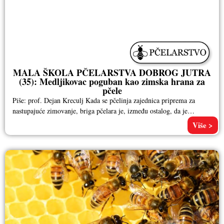
MALA ŠKOLA PČELARSTVA DOBROG JUTRA
(35): Medljikovac poguban kao zimska hrana za
pčele
Piše: prof. Dejan Kreculj Kada se pčelinja zajednica priprema za
nastupajuće zimovanje, briga pčelara je, između ostalog, da je
obezbeđena
Više >