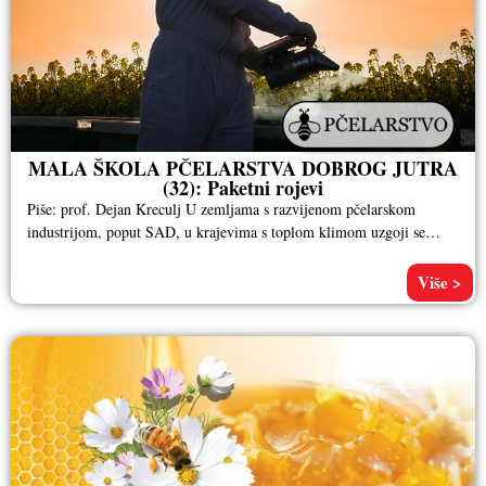
MALA ŠKOLA PČELARSTVA DOBROG JUTRA
(32): Paketni rojevi
Piše: prof. Dejan Kreculj U zemljama s razvijenom pčelarskom
industrijom, poput SAD, u krajevima s toplom klimom uzgoji se
velika
Više >