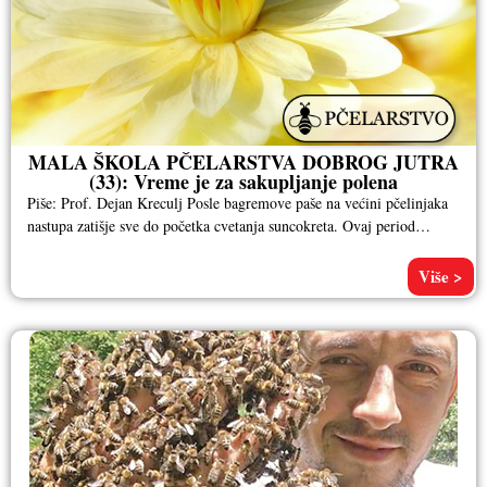
MALA ŠKOLA PČELARSTVA DOBROG JUTRA
(33): Vreme je za sakupljanje polena
Piše: Prof. Dejan Kreculj Posle bagremove paše na većini pčelinjaka
nastupa zatišje sve do početka cvetanja suncokreta. Ovaj period
blagog
Više >