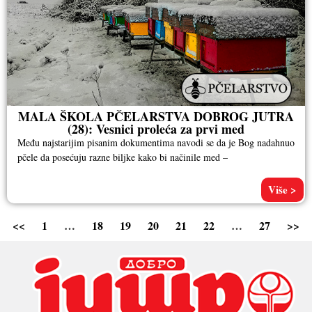
MALA ŠKOLA PČELARSTVA DOBROG JUTRA
(28): Vesnici proleća za prvi med
Među najstarijim pisanim dokumentima navodi se da je Bog nadahnuo
pčele da posećuju razne biljke kako bi načinile med –
Više >
<<
1
…
18
19
20
21
22
…
27
>>