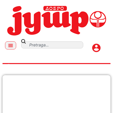
PČELARSTVO