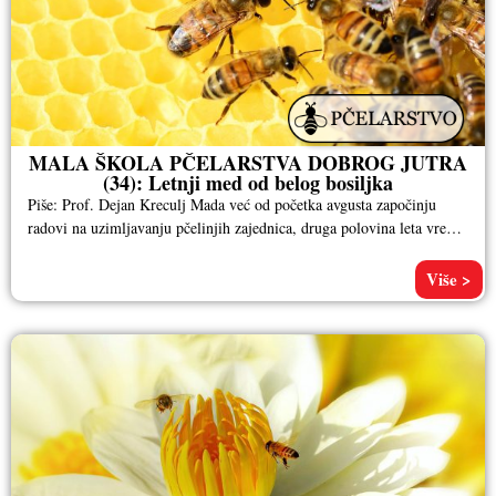
MALA ŠKOLA PČELARSTVA DOBROG JUTRA
(34): Letnji med od belog bosiljka
Piše: Prof. Dejan Kreculj Mada već od početka avgusta započinju
radovi na uzimljavanju pčelinjih zajednica, druga polovina leta vreme
je
Više >