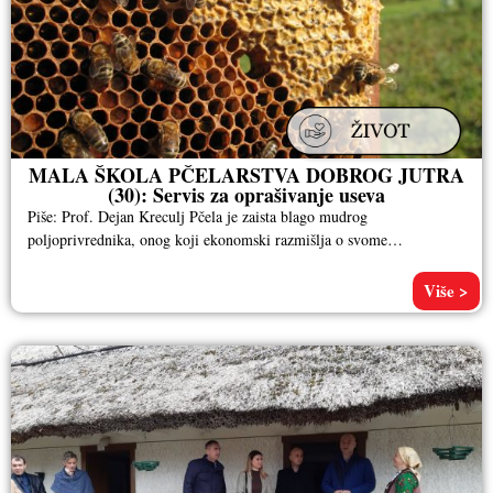
MALA ŠKOLA PČELARSTVA DOBROG JUTRA
(30): Servis za oprašivanje useva
Piše: Prof. Dejan Kreculj Pčela je zaista blago mudrog
poljoprivrednika, onog koji ekonomski razmišlja o svome
privređivanju, s težnjom da
Više >