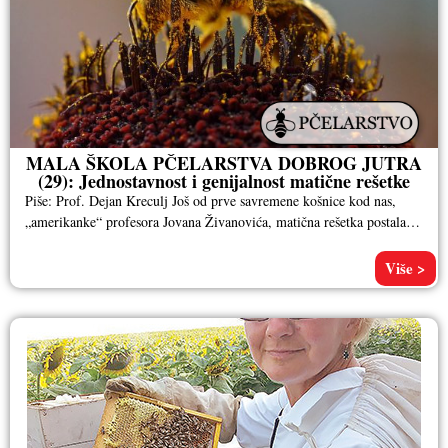
MALA ŠKOLA PČELARSTVA DOBROG JUTRA
(29): Jednostavnost i genijalnost matične rešetke
Piše: Prof. Dejan Kreculj Još od prve savremene košnice kod nas,
„amerikanke“ profesora Jovana Živanovića, matična rešetka postala je
i
Više >