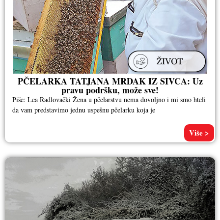
PČELARKA TATJANA MRDAK IZ SIVCA: Uz
pravu podršku, može sve!
Piše: Lea Radlovački Žena u pčelarstvu nema dovoljno i mi smo hteli
da vam predstavimo jednu uspešnu pčelarku koja je
Više >